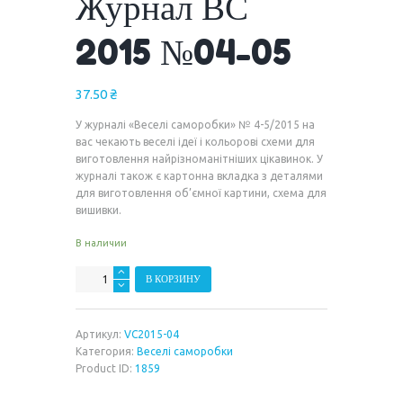
Журнал ВС
2015 №04-05
37.50
₴
У журналі «Веселі саморобки» № 4-5/2015 на
вас чекають веселі ідеї і кольорові схеми для
виготовлення найрізноманітніших цікавинок. У
журналі також є картонна вкладка з деталями
для виготовлення об’ємної картини, схема для
вишивки.
В наличии
Количество
В КОРЗИНУ
Журнал
ВС
2015
Артикул:
VC2015-04
№04-
Категория:
Веселі саморобки
05
Product ID:
1859